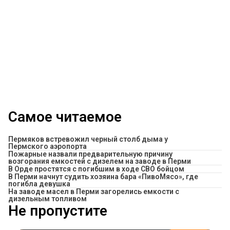
Самое читаемое
Пермяков встревожил черный столб дыма у
Пермского аэропорта
Пожарные назвали предварительную причину
возгорания емкостей с дизелем на заводе в Перми
В Орде простятся с погибшим в ходе СВО бойцом
​В Перми начнут судить хозяина бара «ПивоМясо», где
погибла девушка
На заводе масел в Перми загорелись емкости с
дизельным топливом
Не пропустите