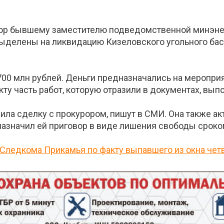
р бывшему заместителю подведомственной минэнерг
ыделены на ликвидацию Кизеловского угольного бас
00 млн рублей. Деньги предназначались на мероприя
ту часть работ, которую отразили в документах, вып
ила сделку с прокурором, пишут в СМИ. Она также ак
значил ей приговор в виде лишения свободы сроком 
Следкома Прикамья по факту выпавшего из окна четв