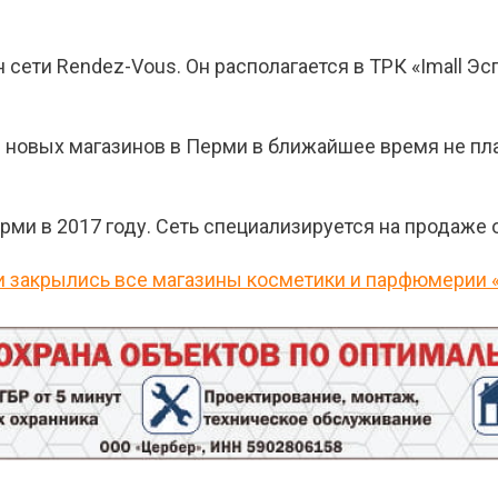
ети Rendez-Vous. Он располагается в ТРК «Imall Эсп
е новых магазинов в Перми в ближайшее время не п
ми в 2017 году. Сеть специализируется на продаже 
и закрылись все магазины косметики и парфюмерии 