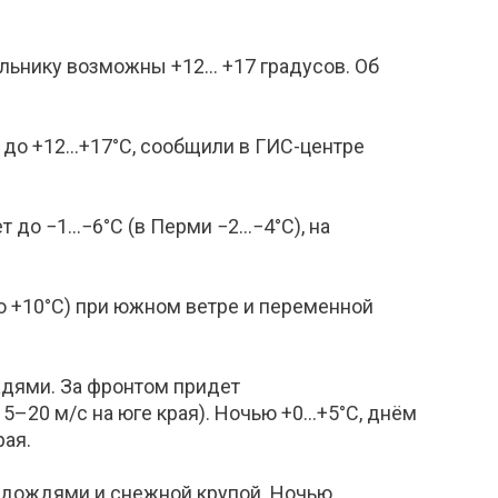
ьнику возможны +12... +17 градусов. Об
 до +12…+17°С, сообщили в ГИС-центре
т до −1…−6°С (в Перми −2…−4°С), на
ло +10°С) при южном ветре и переменной
ждями. За фронтом придет
–20 м/с на юге края). Ночью +0…+5°С, днём
рая.
и дождями и снежной крупой. Ночью