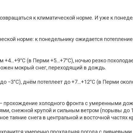
озвращаться к климатической норме. И уже к понедел
ческой норме: к понедельнику ожидается потепление
м +4…+9°С (в Перми +5…+7°С), ночью резко похолодае
можен мокрый снег, переходящий в дождь.
 до −3°С), днём потеплеет до +7…+12°С (в Перми око
я — прохождение холодного фронта с умеренными до
ми, снежной крупой и сильным ветром (порывы до 15
ое таяние снега в центральной и восточной частях к
 сохранится умеренно прохладная погода с ливневым