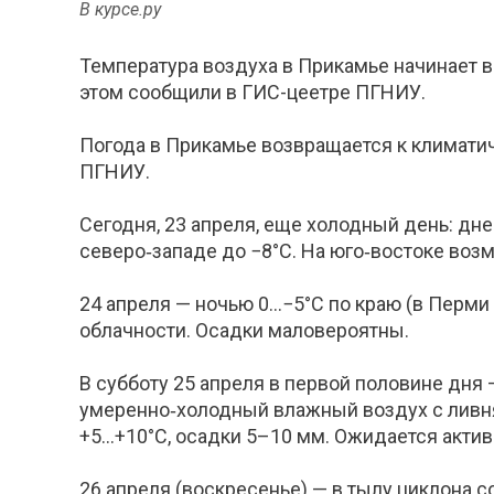
В курсе.ру
Температура воздуха в Прикамье начинает в
этом сообщили в ГИС-цеетре ПГНИУ.
Погода в Прикамье возвращается к климати
ПГНИУ.
Сегодня, 23 апреля, еще холодный день: дне
северо‑западе до −8°С. На юго‑востоке воз
24 апреля — ночью 0…−5°С по краю (в Перми
облачности. Осадки маловероятны.
В субботу 25 апреля в первой половине дн
умеренно‑холодный влажный воздух с ливня
+5…+10°С, осадки 5–10 мм. Ожидается активн
26 апреля (воскресенье) — в тылу циклона