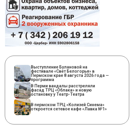
Выступление Булановой на
фестивале «Свет Белогорья» в
Пермском крае 8 августа 2026 года —
программа
В Перми вандалы расстреляли
фасад ТРЦ «Облака» и новую
остановку у Театр-Театра
​В пермском ТРЦ «Колизей Синема»
откроется сетевое кафе «Лавка №1»