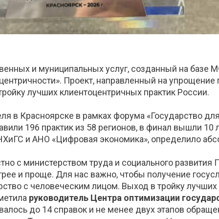
венных и муниципальных услуг, созданный на базе М
центричности». Проект, направленный на упрощение 
ройку лучших клиентоцентричных практик России.
ля в Красноярске в рамках форума «Государство дл
вили 196 практик из 58 регионов, в финал вышли 10 
АНХиГС и АНО «Цифровая экономика», определило аб
тно с министерством труда и социального развития 
рее и проще. Для нас важно, чтобы получение госус
ство с человеческим лицом. Выход в тройку лучших —
тметила
руководитель Центра оптимизации государ
бовалось до 14 справок и не менее двух этапов обращ