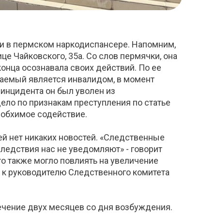
и в пермском наркодиспансере. Напомним,
ице Чайковского, 35а. Со слов пермячки, она
конца осознавала своих действий. По ее
ваемый является инвалидом, в момент
 инцидента он был уволен из
ело по признакам преступления по статье
еобхимое содействие.
ей нет никаких новостей. «Следственные
следствия нас не уведомляют» - говорит
то также могло повлиять на увеличение
 к руководителю Следственного комитета
ечение двух месяцев со дня возбуждения.