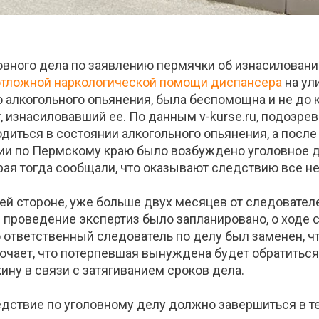
вного дела по заявлению пермячки об изнасиловани
еотложной наркологической помощи диспансера
на ул
о алкогольного опьянения, была беспомощна и не до 
 изнасиловавший ее. По данным v-kurse.ru, подозре
диться в состоянии алкогольного опьянения, а после
ии по Пермскому краю было возбуждено уголовное д
рая тогда сообщали, что оказывают следствию все н
ей стороне, уже больше двух месяцев от следовател
я проведение экспертиз было запланировано, о ходе 
то ответственный следователь по делу был заменен, ч
ючает, что потерпевшая вынуждена будет обратиться
ну в связи с затягиванием сроков дела.
едствие по уголовному делу должно завершиться в т