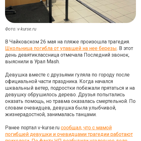
Фото: v-kurse.ru
В Чайковском 26 мая на пляже произошла трагедия.
Школьница погибла от упавшей на нее березы
. В этот
день девятиклассница отмечала Последний звонок,
выяснили в Урал Mash.
Девушка вместе с друзьями гуляла по городу после
официальной части праздника. Когда начался
шквальный ветер, подростки побежали прятаться и на
девушку обрушилось дерево. Друзья попытались
оказать помощь, но травма оказалась смертельной. По
словам очевидцев, девушка была улыбчивой,
жизнерадостной, занималась танцами.
Ранее портал v-kurse.ru
сообщал, что с мамой
погибшей девушки и очевидцами трагедии работают
психологи. По факту ЧП возбудили уголовное дело
.