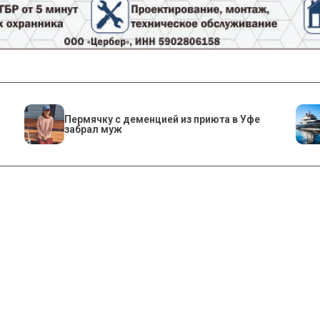
Пермячку с деменцией из приюта в Уфе
забрал муж