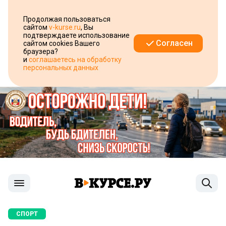
Продолжая пользоваться
сайтом
v-kurse.ru
, Вы
подтверждаете использование
Согласен
сайтом cookies Вашего
браузера?
и
соглашаетесь на обработку
персональных данных
СПОРТ