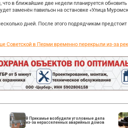
, что в ближайшие две недели планируется обновит
будет заменён павильон на остановке «Улица Муромс
несколько дней. После этого подрядчикам предстоит
це Советской в Перми временно перекрыли из-за ре
В Прикамье возбудили уголовные дела
из-за нерасселенных аварийных домов