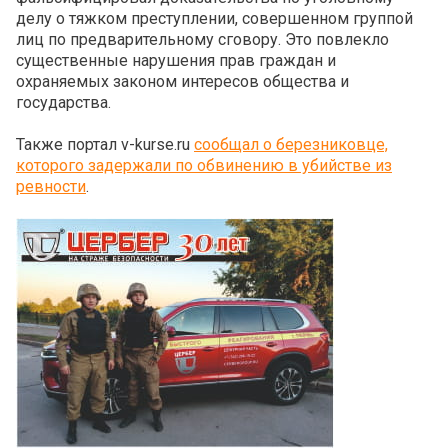
делу о тяжком преступлении, совершенном группой
лиц по предварительному сговору. Это повлекло
существенные нарушения прав граждан и
охраняемых законом интересов общества и
государства.
Также портал v-kurse.ru
сообщал о березниковце,
которого задержали по обвинению в убийстве из
ревности
.