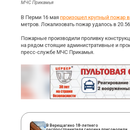
МЧС Прикамья
В Перми 16 мая
произошел крупный пожар в
метров. Локализовать пожар удалось в 20.56
Пожарные производили проливку конструкци
на рядом стоящие административные и прои
пресс-службе МЧС Прикамья.
В Верещагино 18-летнего
распространителя героина приговорили