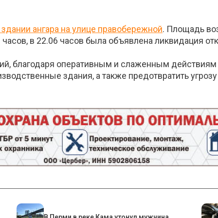
 здании ангара на улице правобережной
. Площадь во
 часов, в 22.06 часов была объявлена ликвидация от
й, благодаря оперативным и слаженным действиям 
зводственные здания, а также предотвратить угрозу
В Перми в реке Кама утонул мужчина