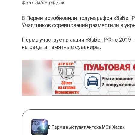
Фото: ЗаБег.рф / вк
В Перми возобновили полумарафон «ЗаБег Р
Участников соревнований разместили в укры
Пермь участвует в акции «ЗаБег.РФ» с 2019
награды и памятные сувениры.
В Перми выступят Антоха МС и Хаски