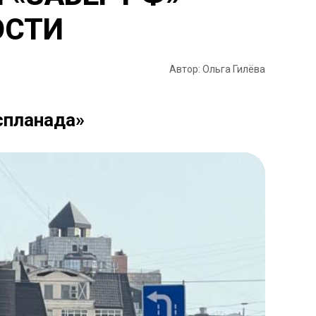
ОСТИ
Автор: Ольга Гилёва
спланада»