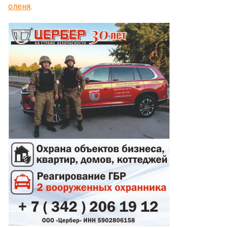
оленя
.