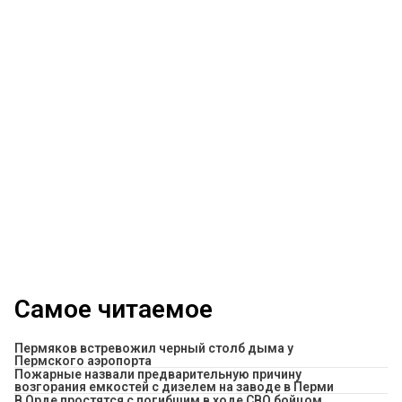
Самое читаемое
Пермяков встревожил черный столб дыма у
Пермского аэропорта
Пожарные назвали предварительную причину
возгорания емкостей с дизелем на заводе в Перми
В Орде простятся с погибшим в ходе СВО бойцом