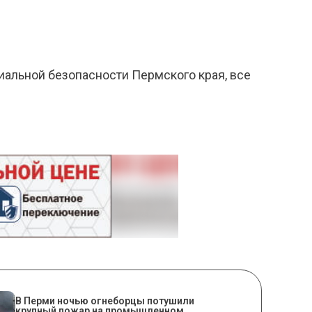
риальной безопасности Пермского края, все
​В Перми ночью огнеборцы потушили
крупный пожар на промышленном