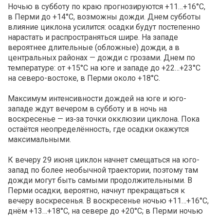
Ночью в субботу по краю прогнозируются +11…+16°C,
в Перми до +14°C, возможны дожди. Днем субботы
влияние циклона усилится: осадки будут постепенно
нарастать и распространяться шире. На западе
вероятнее длительные (обложные) дожди, а в
центральных районах — дожди с грозами. Днем по
температуре: от +15°C на юге и западе до +22…+23°C
на северо-востоке, в Перми около +18°C.
Максимум интенсивности дождей на юге и юго-
западе ждут вечером в субботу и в ночь на
воскресенье — из‑за точки окклюзии циклона. Пока
остаётся неопределённость, где осадки окажутся
максимальными.
К вечеру 29 июня циклон начнет смещаться на юго-
запад по более необычной траектории, поэтому там
дожди могут быть самыми продолжительными. В
Перми осадки, вероятно, начнут прекращаться к
вечеру воскресенья. В воскресенье ночью +11…+16°C,
днём +13…+18°C, на севере до +20°C; в Перми ночью