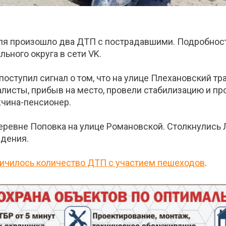
еля произошло два ДТП с пострадавшими. Подробност
ьного округа в сети VK.
 поступил сигнал о том, что на улице Плехановский т
алисты, прибыв на место, провели стабилизацию и п
чина-пенсионер.
еревне Поповка на улице Романовской. Столкнулись Л
ждения.
личилось количество ДТП с участием пешеходов
.