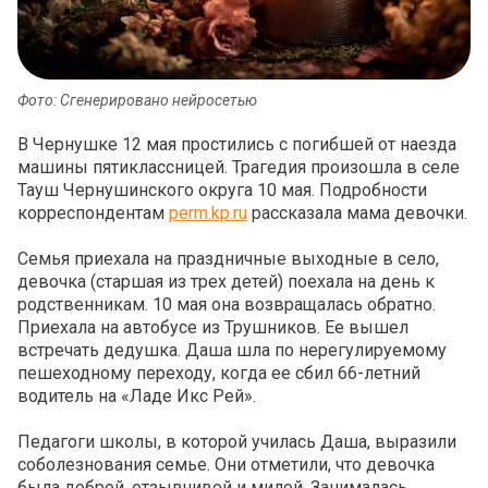
Фото: Сгенерировано нейросетью
В Чернушке 12 мая простились с погибшей от наезда
машины пятиклассницей. Трагедия произошла в селе
Тауш Чернушинского округа 10 мая. Подробности
корреспондентам
perm.kp.ru
рассказала мама девочки.
Семья приехала на праздничные выходные в село,
девочка (старшая из трех детей) поехала на день к
родственникам. 10 мая она возвращалась обратно.
Приехала на автобусе из Трушников. Ее вышел
встречать дедушка. Даша шла по нерегулируемому
пешеходному переходу, когда ее сбил 66-летний
водитель на «Ладе Икс Рей».
Педагоги школы, в которой училась Даша, выразили
соболезнования семье. Они отметили, что девочка
была доброй, отзывчивой и милой. Занималась