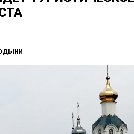
СТА
ердыни