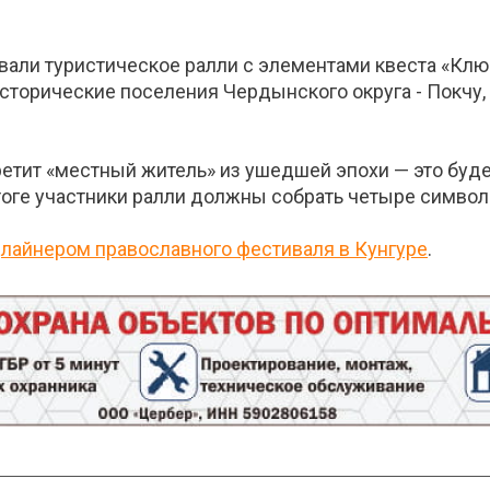
али туристическое ралли с элементами квеста «Ключи
исторические поселения Чердынского округа - Покчу, 
ретит «местный житель» из ушедшей эпохи — это буде
итоге участники ралли должны собрать четыре символ
едлайнером православного фестиваля в Кунгуре
.