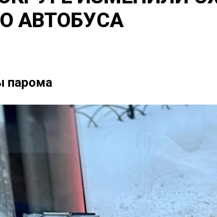
О АВТОБУСА
ы парома