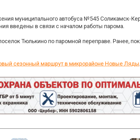
жения муниципального автобуса №545 Соликамск-Кер
ния введены в связи с началом работы парома.
 поселок Тюлькино по паромной переправе. Ранее, по
 новый сезонный маршрут в микрорайоне Новые Ляды