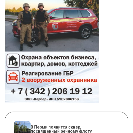
В Перми появится сквер,
посвященный речному флоту