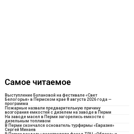
Самое читаемое
Выступление Булановой на фестивале «Свет
Белогорья» в Пермском крае 8 августа 2026 года —
программа
Пожарные назвали предварительную причину
возгорания емкостей с дизелем на заводе в Перми
На заводе масел в Перми загорелись емкости с
дизельным топливом
В Перми скончался основатель турфирмы «Евразия»
Сергей Минаев
В Перми вандалы расстреляли фасад ТРЦ «Облака» и