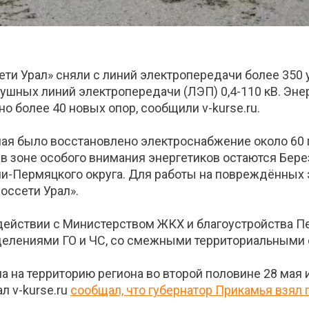
ети Урал» сняли с линий электропередачи более 350 
ушных линий электропередачи (ЛЭП) 0,4-110 кВ. Эне
 более 40 новых опор, сообщили v-kurse.ru.
 мая было восстановлено электроснабжение около 60
в зоне особого внимания энергетиков остаются Бере
ми-Пермяцкого округа. Для работы на повреждённых
оссети Урал».
действии с Министерством ЖКХ и благоустройства П
делениями ГО и ЧС, со смежными территориальными 
а на территорию региона во второй половине 28 мая 
л v-kurse.ru
сообщал, что губернатор Прикамья взял 