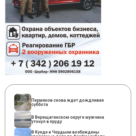
Пермяков снова ждет дождливая
суббота
В Верещагинском округе мужчина
утонул в пруду
В Куеде и Чердыни возбуждены