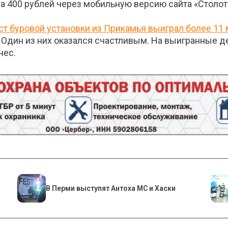
за 400 рублей через мобильную версию сайта «Столот
ст буровой установки из Прикамья выиграл более 11
 Один из них оказался счастливым. На выигранные д
нес.
В Перми выступят Антоха МС и Хаски