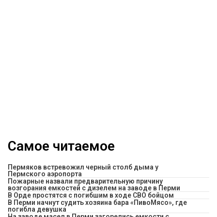
Самое читаемое
Пермяков встревожил черный столб дыма у
Пермского аэропорта
Пожарные назвали предварительную причину
возгорания емкостей с дизелем на заводе в Перми
В Орде простятся с погибшим в ходе СВО бойцом
​В Перми начнут судить хозяина бара «ПивоМясо», где
погибла девушка
На заводе масел в Перми загорелись емкости с