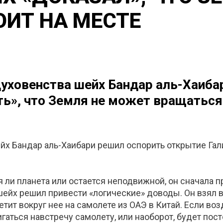
ОИТ НА МЕСТЕ
уховенства шейх Бандар аль-Хаиба
ть», что Земля не может вращаться 
х Бандар аль-Хаибари решил оспорить открытие Галил
ся ли планета или остается неподвижной, он сначала
шейх решил привести «логические» доводы. Он взял в
етит вокруг нее на самолете из ОАЭ в Китай. Если во
гаться навстречу самолету, или наоборот, будет посто