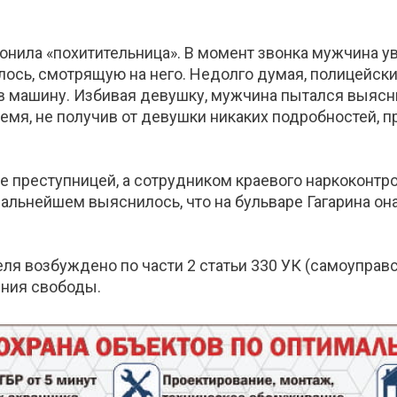
онила «похитительница». В момент звонка мужчина у
алось, смотрящую на него. Недолго думая, полицейск
е в машину. Избивая девушку, мужчина пытался выя
ремя, не получив от девушки никаких подробностей,
е преступницей, а сотрудником краевого наркоконтро
альнейшем выяснилось, что на бульваре Гагарина он
еля возбуждено по части 2 статьи 330 УК (самоуправ
ения свободы.