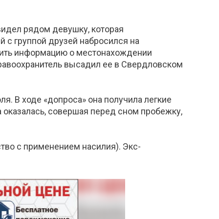
видел рядом девушку, которая
ий с группой друзей набросился на
снить информацию о местонахождении
 правоохранитель высадил ее в Свердловском
ля. В ходе «допроса» она получила легкие
а оказалась, совершая перед сном пробежку,
ство с применением насилия). Экс-