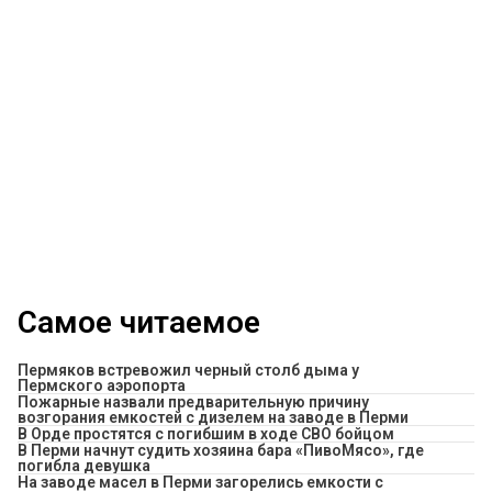
Самое читаемое
Пермяков встревожил черный столб дыма у
Пермского аэропорта
Пожарные назвали предварительную причину
возгорания емкостей с дизелем на заводе в Перми
В Орде простятся с погибшим в ходе СВО бойцом
​В Перми начнут судить хозяина бара «ПивоМясо», где
погибла девушка
На заводе масел в Перми загорелись емкости с