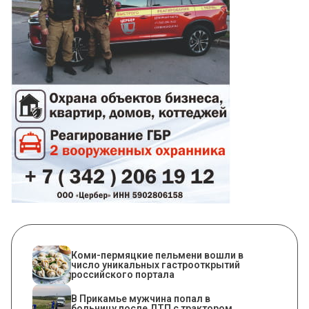
Коми-пермяцкие пельмени вошли в
число уникальных гастрооткрытий
российского портала
В Прикамье мужчина попал в
больницу после ДТП с трактором