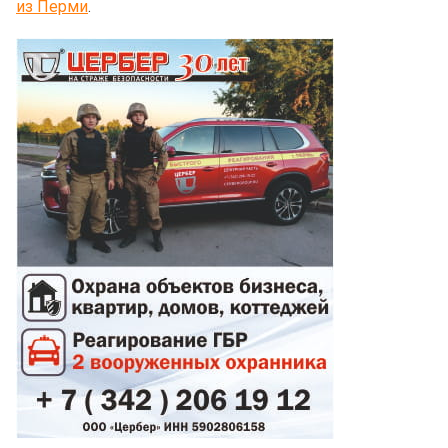
из Перми
.