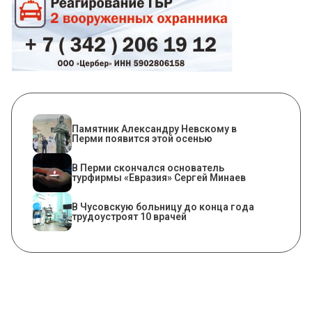
​Памятник Александру Невскому в
Перми появится этой осенью
В Перми скончался основатель
турфирмы «Евразия» Сергей Минаев
В Чусовскую больницу до конца года
трудоустроят 10 врачей