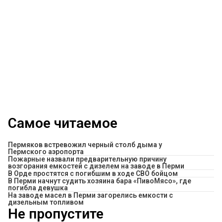
Самое читаемое
Пермяков встревожил черный столб дыма у
Пермского аэропорта
Пожарные назвали предварительную причину
возгорания емкостей с дизелем на заводе в Перми
В Орде простятся с погибшим в ходе СВО бойцом
​В Перми начнут судить хозяина бара «ПивоМясо», где
погибла девушка
На заводе масел в Перми загорелись емкости с
дизельным топливом
Не пропустите