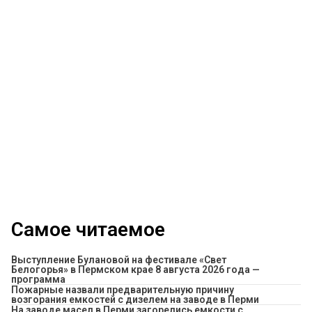
Самое читаемое
Выступление Булановой на фестивале «Свет
Белогорья» в Пермском крае 8 августа 2026 года —
программа
Пожарные назвали предварительную причину
возгорания емкостей с дизелем на заводе в Перми
На заводе масел в Перми загорелись емкости с