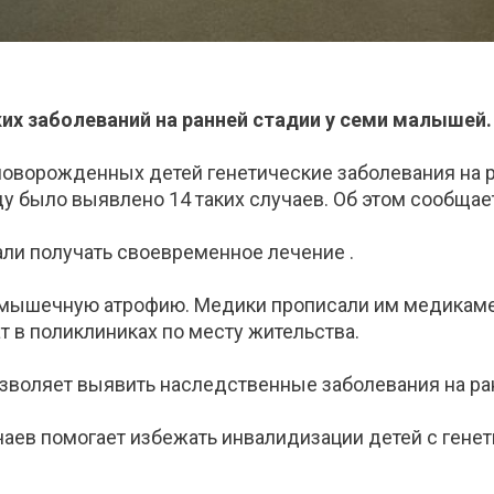
ких заболеваний на ранней стадии у семи малышей.
новорожденных детей генетические заболевания на р
оду было выявлено 14 таких случаев. Об этом сообща
али получать своевременное лечение .
мышечную атрофию. Медики прописали им медикамент
т в поликлиниках по месту жительства.
воляет выявить наследственные заболевания на ран
аев помогает избежать инвалидизации детей с генет