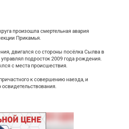
круга произошла смертельная авария
пекции Прикамья.
ения, двигался со стороны посёлка Сылва в
 управлял подросток 2009 года рождения.
рылся с места происшествия.
ричастного к совершению наезда, и
о освидетельствования.