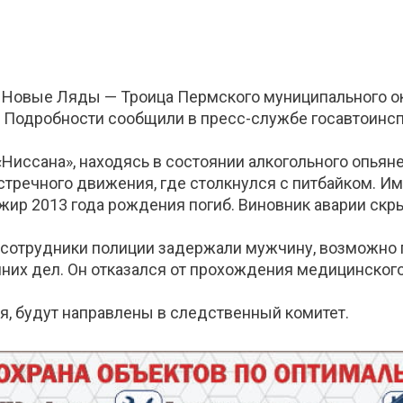
ге Новые Ляды — Троица Пермского муниципального о
а. Подробности сообщили в пресс-службе госавтоинс
«Ниссана», находясь в состоянии алкогольного опьян
стречного движения, где столкнулся с питбайком. Им
сажир 2013 года рождения погиб. Виновник аварии ск
сотрудники полиции задержали мужчину, возможно п
нних дел. Он отказался от прохождения медицинског
я, будут направлены в следственный комитет.