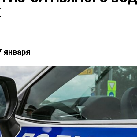
К
7 января