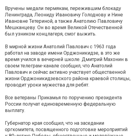
Вручены медали пермякам, пережившим блокаду
Ленинграда, Леониду Ивановичу Голоднову и Нине
Ивановне Тетериной, а также Анатолию Павловичу
Мешканцеву. Он во время Великой Отечественной
был узником концлагеря, смог выжить.
В мирной жизни Анатолий Павлович с 1963 года
работал на заводе имени Орджоникидзе, в это же
время учился в вечерней школе. Дмитрий Махонин в
своем телеграм-канале сообщил, что Анатолий
Павлович и сейчас активно участвует общественной
жизни Орджоникидзевского района краевой столицы,
проводит уроки мужества для ребят.
Все ветераны Прикамья по поручению президента
России получат единовременную федеральную
выплату.
Губернатор края сообщил, что на заседании
оргкомитета, посвященного подготовке мероприятий
к 80-летию Победы, общественные и молодёжные