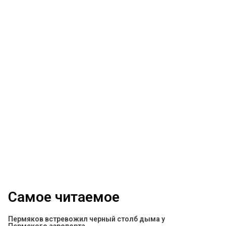
Самое читаемое
Пермяков встревожил черный столб дыма у
Пермского аэропорта