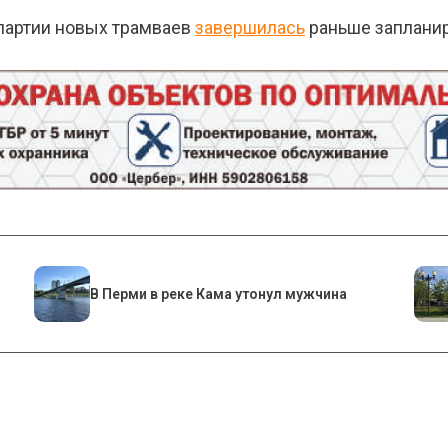
й партии новых трамваев
завершилась
раньше запланир
В Перми в реке Кама утонул мужчина