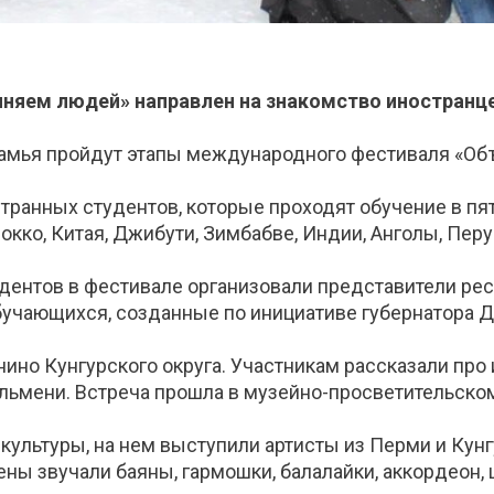
яем людей» направлен на знакомство иностранцев 
икамья пройдут этапы международного фестиваля «О
транных студентов, которые проходят обучение в пя
рокко, Китая, Джибути, Зимбабве, Индии, Анголы, Перу
тудентов в фестивале организовали представители р
обучающихся, созданные по инициативе губернатора 
ино Кунгурского округа. Участникам рассказали про 
льмени. Встреча прошла в музейно-просветительском
культуры, на нем выступили артисты из Перми и Кунг
ены звучали баяны, гармошки, балалайки, аккордеон,