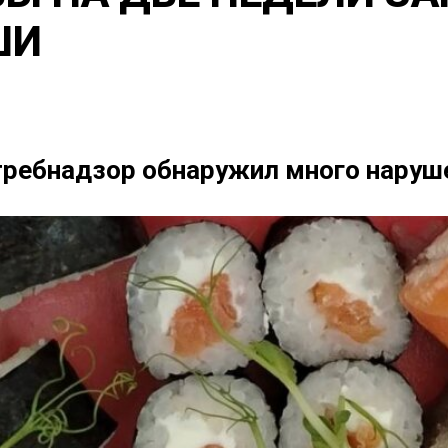
ШИ
требнадзор обнаружил много наруш