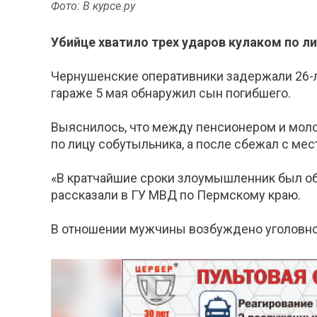
Фото: В курсе.ру
Убийце хватило трех ударов кулаком по ли
Чернушенские оперативники задержали 26-л
гараже 5 мая обнаружил сын погибшего.
Выяснилось, что между пенсионером и моло
по лицу собутыльника, а после сбежал с ме
«В кратчайшие сроки злоумышленник был об
рассказали в ГУ МВД по Пермскому краю.
В отношении мужчины возбуждено уголовное 