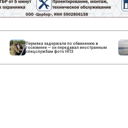
Пермяка задержали по обвинению в
госизмене — он передавал иностранным
спецслужбам фото НПЗ