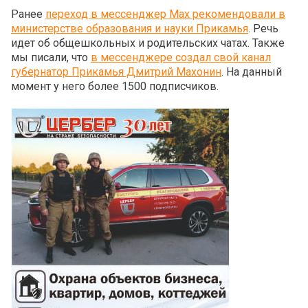
Ранее
переход в мессенджер Max рекомендовали в
министерстве образования и науки Прикамья
. Речь
идет об общешкольных и родительских чатах. Также
мы писали, что
в мессенджере создал свой канал
губернатор Прикамья Дмитрий Махонин
. На данный
момент у него более 1500 подписчиков.