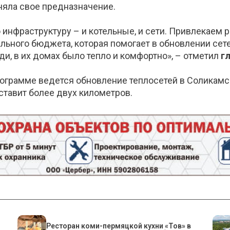
няла свое предназначение.
нфраструктуру – и котельные, и сети. Привлекаем 
ьного бюджета, которая помогает в обновлении сетев
, в их домах было тепло и комфортно», – отметил
г
программе ведется обновление теплосетей в Соликам
ставит более двух километров.
Ресторан коми-пермяцкой кухни «Тов» в