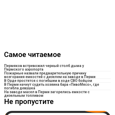
Самое читаемое
Пермяков встревожил черный столб дыма у
Пермского аэропорта
Пожарные назвали предварительную причину
возгорания емкостей с дизелем на заводе в Перми
В Орде простятся с погибшим в ходе СВО бойцом
​В Перми начнут судить хозяина бара «ПивоМясо», где
погибла девушка
На заводе масел в Перми загорелись емкости с
дизельным топливом
Не пропустите