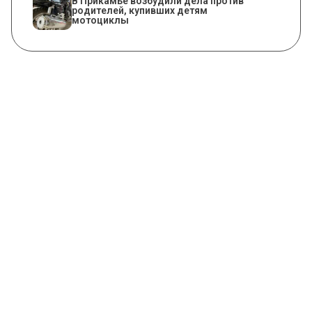
В Прикамье возбудили дела против
родителей, купивших детям
мотоциклы