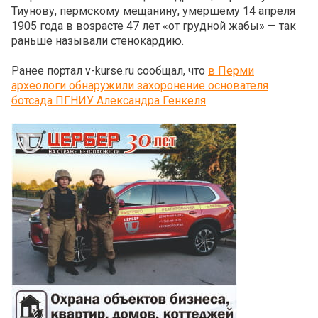
Тиунову, пермскому мещанину, умершему 14 апреля
1905 года в возрасте 47 лет «от грудной жабы» — так
раньше называли стенокардию.
Ранее портал v-kurse.ru сообщал, что
в Перми
археологи обнаружили захоронение основателя
ботсада ПГНИУ Александра Генкеля
.